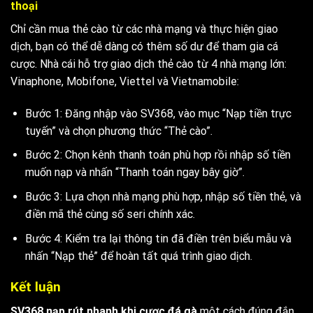
thoại
Chỉ cần mua thẻ cào từ các nhà mạng và thực hiện giao
dịch, bạn có thể dễ dàng có thêm số dư để tham gia cá
cược. Nhà cái hỗ trợ giao dịch thẻ cào từ 4 nhà mạng lớn:
Vinaphone, Mobifone, Viettel và Vietnamobile:
Bước 1: Đăng nhập vào SV368, vào mục “Nạp tiền trực
tuyến” và chọn phương thức “Thẻ cào”.
Bước 2: Chọn kênh thanh toán phù hợp rồi nhập số tiền
muốn nạp và nhấn “Thanh toán ngay bây giờ”.
Bước 3: Lựa chọn nhà mạng phù hợp, nhập số tiền thẻ, và
điền mã thẻ cùng số seri chính xác.
Bước 4: Kiểm tra lại thông tin đã điền trên biểu mẫu và
nhấn “Nạp thẻ” để hoàn tất quá trình giao dịch.
Kết luận
SV368 nạp rút nhanh khi cược đá gà
một cách đúng đắn