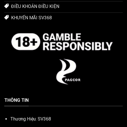
ĐIỀU KHOẢN ĐIỀU KIỆN
KHUYẾN MÃI SV368
THÔNG TIN
Thương Hiệu:
SV368