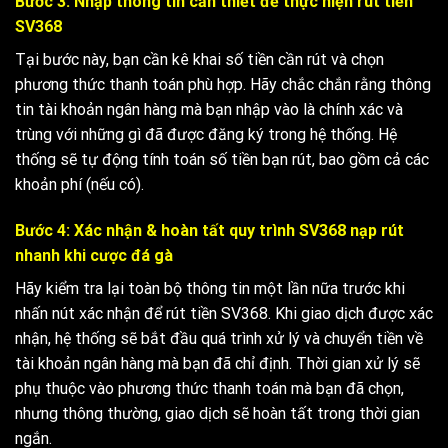
Bước 3: Nhập thông tin cần thiết để thực hiện rút tiền
SV368
Tại bước này, bạn cần kê khai số tiền cần rút và chọn
phương thức thanh toán phù hợp. Hãy chắc chắn rằng thông
tin tài khoản ngân hàng mà bạn nhập vào là chính xác và
trùng với những gì đã được đăng ký trong hệ thống. Hệ
thống sẽ tự động tính toán số tiền bạn rút, bao gồm cả các
khoản phí (nếu có).
Bước 4: Xác nhận & hoàn tất quy trình SV368 nạp rút
nhanh khi cược đá gà
Hãy kiểm tra lại toàn bộ thông tin một lần nữa trước khi
nhấn nút xác nhận để rút tiền SV368. Khi giao dịch được xác
nhận, hệ thống sẽ bắt đầu quá trình xử lý và chuyển tiền về
tài khoản ngân hàng mà bạn đã chỉ định. Thời gian xử lý sẽ
phụ thuộc vào phương thức thanh toán mà bạn đã chọn,
nhưng thông thường, giao dịch sẽ hoàn tất trong thời gian
ngắn.