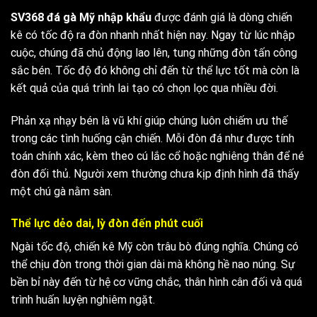
SV368 đá gà Mỹ nhập khẩu
được đánh giá là dòng chiến
kê có tốc độ ra đòn nhanh nhất hiện nay. Ngay từ lúc nhập
cuộc, chúng đã chủ động lao lên, tung những đòn tấn công
sắc bén. Tốc độ đó không chỉ đến từ thể lực tốt mà còn là
kết quả của quá trình lai tạo có chọn lọc qua nhiều đời.
Phản xạ nhạy bén là vũ khí giúp chúng luôn chiếm ưu thế
trong các tình huống cận chiến. Mỗi đòn đá như được tính
toán chính xác, kèm theo cú lắc cổ hoặc nghiêng thân để né
đòn đối thủ. Người xem thường chưa kịp định hình đã thấy
một chú gà nằm sàn.
Thể lực dẻo dai, lỳ đòn đến phút cuối
Ngài tốc độ, chiến kê Mỹ còn trâu bò đúng nghĩa. Chúng có
thể chịu đòn trong thời gian dài mà không hề nao núng. Sự
bền bỉ này đến từ hệ cơ vững chắc, thân hình cân đối và quá
trình huấn luyện nghiêm ngặt.