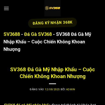
Bỏ
qua
nội
dung
ĐĂNG KÝ NHẬN 368K
SV3688
-
Đá Gà SV368
-
SV368 Đá Gà Mỹ
Nhập Khẩu – Cuộc Chiến Không Khoan
Nhượng
SV368 Đá Gà Mỹ Nhập Khẩu – Cuộc
Chiến Không Khoan Nhượng
ĐĂNG VÀO
12/08/2025
BỞI
ADMIN