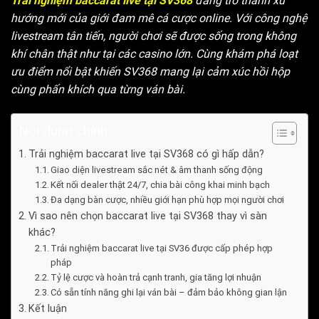
Trải nghiệm baccarat live tại SV368
đang trở thành xu
hướng mới của giới đam mê cá cược online. Với công nghệ
livestream tân tiến, người chơi sẽ được sống trong không
khí chân thật như tại các casino lớn. Cùng khám phá loạt
ưu điểm nổi bật khiến SV368 mang lại cảm xúc hồi hộp
cùng phấn khích qua từng ván bài.
Nội dung chính
Trải nghiệm baccarat live tại SV368 có gì hấp dẫn?
Giao diện livestream sắc nét & âm thanh sống động
Kết nối dealer thật 24/7, chia bài công khai minh bạch
Đa dạng bàn cược, nhiều giới hạn phù hợp mọi người chơi
Vì sao nên chọn baccarat live tại SV368 thay vì sàn
khác?
Trải nghiệm baccarat live tại SV36 được cấp phép hợp
pháp
Tỷ lệ cược và hoàn trả cạnh tranh, gia tăng lợi nhuận
Có sẵn tính năng ghi lại ván bài – đảm bảo không gian lận
Kết luận