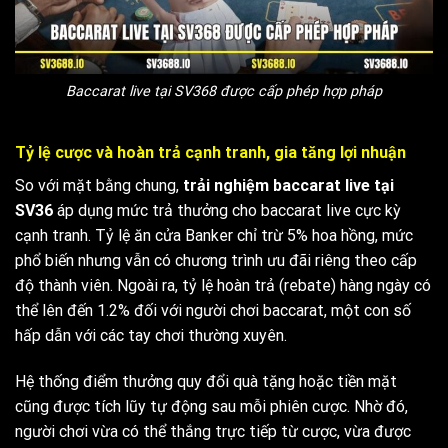
Baccarat live tại SV368 được cấp phép hợp pháp
Tỷ lệ cược và hoàn trả cạnh tranh, gia tăng lợi nhuận
So với mặt bằng chung,
trải nghiệm baccarat live tại
SV36
áp dụng mức trả thưởng cho baccarat live cực kỳ
cạnh tranh. Tỷ lệ ăn cửa Banker chỉ trừ 5% hoa hồng, mức
phổ biến nhưng vẫn có chương trình ưu đãi riêng theo cấp
độ thành viên. Ngoài ra, tỷ lệ hoàn trả (rebate) hàng ngày có
thể lên đến 1.2% đối với người chơi baccarat, một con số
hấp dẫn với các tay chơi thường xuyên.
Hệ thống điểm thưởng quy đổi quà tặng hoặc tiền mặt
cũng được tích lũy tự động sau mỗi phiên cược. Nhờ đó,
người chơi vừa có thể thắng trực tiếp từ cược, vừa được