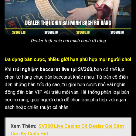
Dealer thật chia bài minh bạch rõ ràng
Đa dạng bàn cược, nhiều giới hạn phù hợp mọi người chơi
Khi
trải nghiệm baccarat live tại SV368
, bạn có thể lựa
chọn từ hàng chục bàn baccarat khác nhau. Từ bàn cổ điển
đến những bàn tốc độ cao, từ giới hạn cược nhỏ vài nghìn
đồng đến bàn VIP vài triệu mỗi ván. Hệ thống phân loại bàn
cực rõ ràng, giúp người chơi dễ chọn bàn phù hợp với ngân
sách hoặc chiến thuật cá nhân.
Xem Thêm:
SV368 Live Casino Có Dealer Gợi Cảm
Cực Kỳ Cuốn Hút