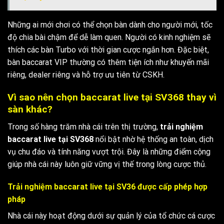
Những ai mới chơi có thể chọn bàn dành cho người mới, tốc
độ chia bài chậm để dễ làm quen. Người có kinh nghiệm sẽ
thích các bàn Turbo với thời gian cược ngắn hơn. Đặc biệt,
bàn baccarat VIP thường có thêm tiện ích như khuyến mãi
riêng, dealer riêng và hỗ trợ ưu tiên từ CSKH.
Vì sao nên chọn baccarat live tại SV368 thay vì
sàn khác?
Trong số hàng trăm nhà cái trên thị trường,
trải nghiệm
baccarat live tại SV368
nổi bật nhờ hệ thống an toàn, dịch
vụ chu đáo và tính năng vượt trội. Đây là những điểm cộng
giúp nhà cái này luôn giữ vững vị thế trong lòng cược thủ.
Trải nghiệm baccarat live tại SV36 được cấp phép hợp
pháp
Nhà cái này hoạt động dưới sự quản lý của tổ chức cá cược